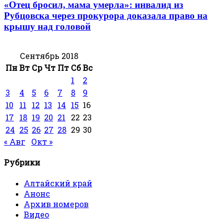
«Отец бросил, мама умерла»: инвалид из
Рубцовска через прокурора доказала право на
крышу над головой
Сентябрь 2018
Пн
Вт
Ср
Чт
Пт
Сб
Вс
1
2
3
4
5
6
7
8
9
10
11
12
13
14
15
16
17
18
19
20
21
22
23
24
25
26
27
28
29
30
« Авг
Окт »
Рубрики
Алтайский край
Анонс
Архив номеров
Видео