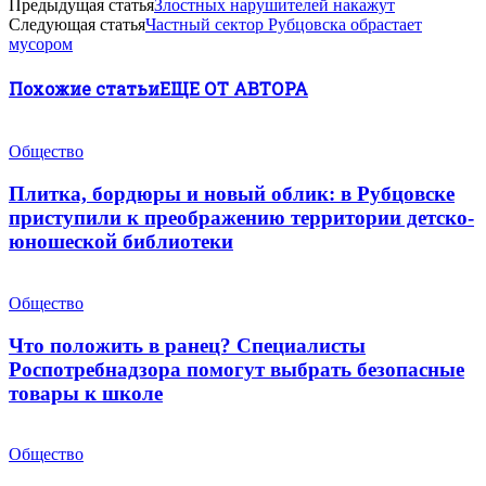
Предыдущая статья
Злостных нарушителей накажут
Следующая статья
Частный сектор Рубцовска обрастает
мусором
Похожие статьи
ЕЩЕ ОТ АВТОРА
Общество
Плитка, бордюры и новый облик: в Рубцовске
приступили к преображению территории детско-
юношеской библиотеки
Общество
Что положить в ранец? Специалисты
Роспотребнадзора помогут выбрать безопасные
товары к школе
Общество