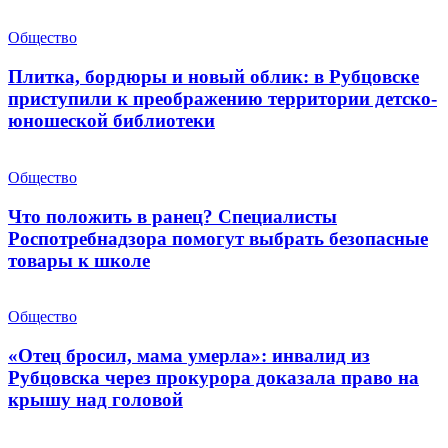
Общество
Плитка, бордюры и новый облик: в Рубцовске
приступили к преображению территории детско-
юношеской библиотеки
Общество
Что положить в ранец? Специалисты
Роспотребнадзора помогут выбрать безопасные
товары к школе
Общество
«Отец бросил, мама умерла»: инвалид из
Рубцовска через прокурора доказала право на
крышу над головой