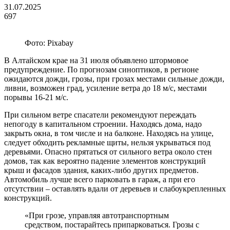
31.07.2025
697
Фото: Pixabay
В Алтайском крае на 31 июля объявлено штормовое
предупреждение. По прогнозам синоптиков, в регионе
ожидаются дожди, грозы, при грозах местами сильные дожди,
ливни, возможен град, усиление ветра до 18 м/с, местами
порывы 16‑21 м/с.
При сильном ветре спасатели рекомендуют переждать
непогоду в капитальном строении. Находясь дома, надо
закрыть окна, в том числе и на балконе. Находясь на улице,
следует обходить рекламные щиты, нельзя укрываться под
деревьями. Опасно прятаться от сильного ветра около стен
домов, так как вероятно падение элементов конструкций
крыш и фасадов здания, каких-либо других предметов.
Автомобиль лучше всего парковать в гараж, а при его
отсутствии – оставлять вдали от деревьев и слабоукрепленных
конструкций.
«При грозе, управляя автотранспортным
средством, постарайтесь припарковаться. Грозы с