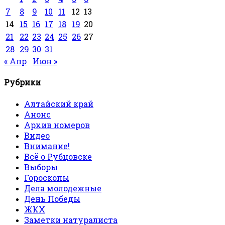
7
8
9
10
11
12
13
14
15
16
17
18
19
20
21
22
23
24
25
26
27
28
29
30
31
« Апр
Июн »
Рубрики
Алтайский край
Анонс
Архив номеров
Видео
Внимание!
Всё о Рубцовске
Выборы
Гороскопы
Дела молодежные
День Победы
ЖКХ
Заметки натуралиста