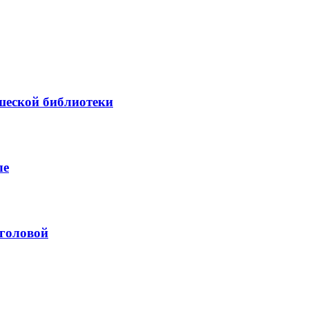
шеской библиотеки
ле
 головой