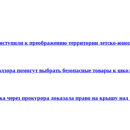
риступили к преображению территории детско-юно
адзора помогут выбрать безопасные товары к шко
ска через прокурора доказала право на крышу над