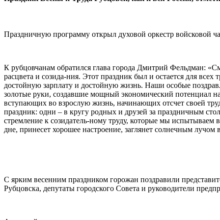
Праздничную программу открыл духовой оркестр войсковой ча
К рубцовчанам обратился глава города Дмитрий Фельдман: «См
расцвета и созида-ния. Этот праздник был и остается для все
достойную зарплату и достойную жизнь. Наши особые поздравле
золотые руки, создавшие мощный экономический потенциал наше
вступающих во взрослую жизнь, начинающих отсчет своей труд
праздник: одни – в кругу родных и друзей за праздничным сто
стремление к созидатель-ному труду, которые мы испытываем 
дне, принесет хорошее настроение, заглянет солнечным лучом в
С ярким весенним праздником горожан поздравили представ
Рубцовска, депутаты городского Совета и руководители предп