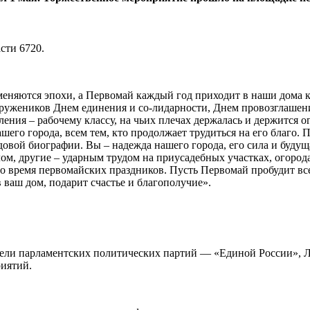
сти 6720.
еняются эпохи, а Первомай каждый год приходит в наши дома к
х тружеников Днем единения и со-лидарности, Днем провозглашен
ния – рабочему классу, на чьих плечах держалась и держится ог
го города, всем тем, кто продолжает трудиться на его благо. П
овой биографии. Вы – надежда нашего города, его сила и будущ
лом, другие – ударным трудом на приусадебных участках, огород
во время первомайских праздников. Пусть Первомай пробудит вс
 ваш дом, подарит счастье и благополучие».
ители парламентских политических партий — «Единой России»
риятий.