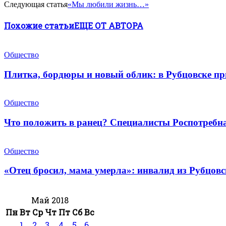
Следующая статья
«Мы любили жизнь…»
Похожие статьи
ЕЩЕ ОТ АВТОРА
Общество
Плитка, бордюры и новый облик: в Рубцовске п
Общество
Что положить в ранец? Специалисты Роспотребн
Общество
«Отец бросил, мама умерла»: инвалид из Рубцов
Май 2018
Пн
Вт
Ср
Чт
Пт
Сб
Вс
1
2
3
4
5
6