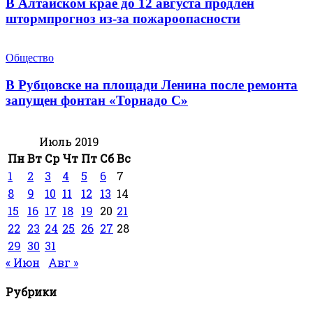
В Алтайском крае до 12 августа продлен
штормпрогноз из-за пожароопасности
Общество
В Рубцовске на площади Ленина после ремонта
запущен фонтан «Торнадо С»
Июль 2019
Пн
Вт
Ср
Чт
Пт
Сб
Вс
1
2
3
4
5
6
7
8
9
10
11
12
13
14
15
16
17
18
19
20
21
22
23
24
25
26
27
28
29
30
31
« Июн
Авг »
Рубрики