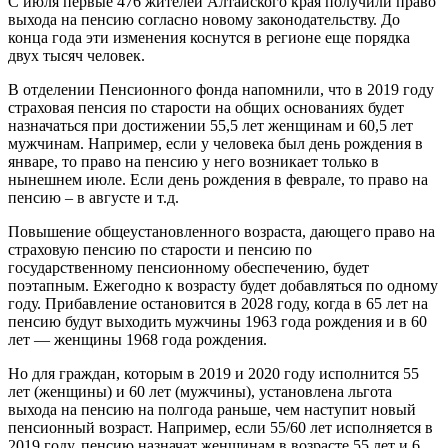
С июля первые 476 жителей Алтайского края получили право
выхода на пенсию согласно новому законодательству. До
конца года эти изменения коснутся в регионе еще порядка
двух тысяч человек.
В отделении Пенсионного фонда напомнили, что в 2019 году
страховая пенсия по старости на общих основаниях будет
назначаться при достижении 55,5 лет женщинам и 60,5 лет
мужчинам. Например, если у человека был день рождения в
январе, то право на пенсию у него возникает только в
нынешнем июле. Если день рождения в феврале, то право на
пенсию – в августе и т.д.
Повышение общеустановленного возраста, дающего право на
страховую пенсию по старости и пенсию по
государственному пенсионному обеспечению, будет
поэтапным. Ежегодно к возрасту будет добавляться по одному
году. Прибавление остановится в 2028 году, когда в 65 лет на
пенсию будут выходить мужчины 1963 года рождения и в 60
лет — женщины 1968 года рождения.
Но для граждан, которым в 2019 и 2020 году исполнится 55
лет (женщины) и 60 лет (мужчины), установлена льгота
выхода на пенсию на полгода раньше, чем наступит новый
пенсионный возраст. Например, если 55/60 лет исполняется в
2019 году, пенсию назначат женщинам в возрасте 55 лет и 6