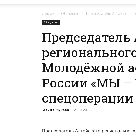
Домой
Общество
Председатель Алтайского 
Общество
Председатель 
регионального
Молодёжной а
России «МЫ –
спецоперации 
Ирина Жукова
-
28.03.2022
Председатель Алтайского регионального