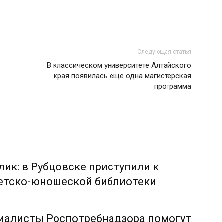
Следующая статья
В классическом университете Алтайского
края появилась еще одна магистерская
программа
ик: в Рубцовске приступили к
етско-юношеской библиотеки
циалисты Роспотребнадзора помогут