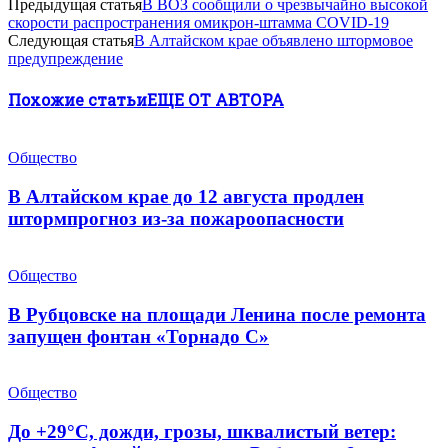
Предыдущая статья
В ВОЗ сообщили о чрезвычайно высокой
скорости распространения омикрон-штамма COVID-19
Следующая статья
В Алтайском крае объявлено штормовое
предупреждение
Похожие статьи
ЕЩЕ ОТ АВТОРА
Общество
В Алтайском крае до 12 августа продлен
штормпрогноз из-за пожароопасности
Общество
В Рубцовске на площади Ленина после ремонта
запущен фонтан «Торнадо С»
Общество
До +29°С, дожди, грозы, шквалистый ветер: