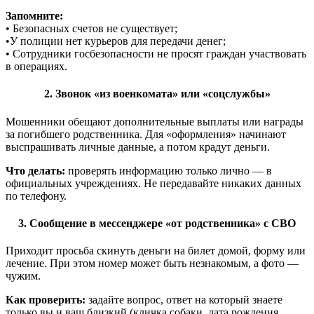
Запомните:
•
Безопасных счетов не существует;
•
У полиции нет курьеров для передачи денег;
•
Сотрудники госбезопасности не просят граждан участвовать
в операциях.
2. Звонок «из военкомата» или «соцслужбы»
Мошенники обещают дополнительные выплаты или награды
за погибшего родственника. Для «оформления» начинают
выспрашивать личные данные, а потом крадут деньги.
Что делать:
проверять информацию только лично — в
официальных учреждениях. Не передавайте никаких данных
по телефону.
3. Сообщение в мессенджере «от родственника» с СВО
Приходит просьба скинуть деньги на билет домой, форму или
лечение. При этом номер может быть незнакомым, а фото —
чужим.
Как проверить:
задайте вопрос, ответ на который знаете
только вы и ваш близкий (кличка собаки, дата рождения,