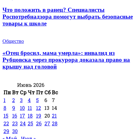
Что положить в ранец? Специалисты
Роспотребнадзора помогут выбрать безопасные
товары к школе
Общество
«Отец бросил, мама умерла»: инвалид из
Рубцовска через прокурора доказала право на
крышу над головой
Июнь 2026
Пн
Вт
Ср
Чт
Пт
Сб
Вс
1
2
3
4
5
6
7
8
9
10
11
12
13
14
15
16
17
18
19
20
21
22
23
24
25
26
27
28
29
30
« Май
Июл »