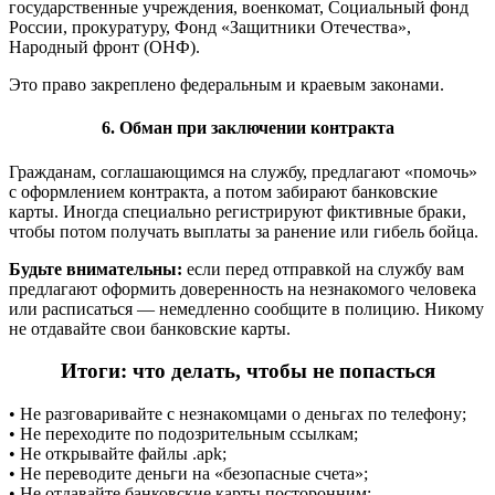
государственные учреждения, военкомат, Социальный фонд
России, прокуратуру, Фонд «Защитники Отечества»,
Народный фронт (ОНФ).
Это право закреплено федеральным и краевым законами.
6. Обман при заключении контракта
Гражданам, соглашающимся на службу, предлагают «помочь»
с оформлением контракта, а потом забирают банковские
карты. Иногда специально регистрируют фиктивные браки,
чтобы потом получать выплаты за ранение или гибель бойца.
Будьте внимательны:
если перед отправкой на службу вам
предлагают оформить доверенность на незнакомого человека
или расписаться — немедленно сообщите в полицию.
Никому
не отдавайте свои банковские карты.
Итоги: что делать, чтобы не попасться
• Не разговаривайте с незнакомцами о деньгах по телефону;
•
Не переходите по подозрительным ссылкам;
•
Не открывайте файлы .apk;
•
Не переводите деньги на «безопасные счета»;
•
Не отдавайте банковские карты посторонним;