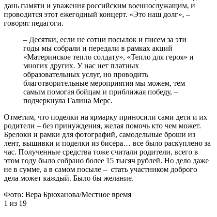
дань памяти и уважения российским военнослужащим, и
проводится этот ежегодный концерт. «Это наш долг», –
говорят педагоги.
– Десятки, если не сотни посылок и писем за эти
годы мы собрали и передали в рамках акций
«Материнское тепло солдату», «Тепло для героя» и
многих других. У нас нет платных
образовательных услуг, но проводить
благотворительные мероприятия мы можем, тем
самым помогая бойцам и приближая победу, –
подчеркнула Галина Мерс.
Отметим, что поделки на ярмарку приносили сами дети и их
родители – без принуждения, желая помочь кто чем может.
Брелоки и рамки для фотографий, самодельные броши из
лент, вышивки и поделки из бисера… все было раскуплено за
час. Полученные средства тоже считали родители, всего в
этом году было собрано более 15 тысяч рублей. Но дело даже
не в сумме, а в самом посыле – стать участником доброго
дела может каждый. Было бы желание.
Фото: Вера Брюханова/Местное время
1
из 19