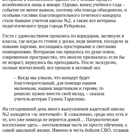
возобновился лишь в январе. Однако, конец учебного года –
событие не менее важное, поэтому оба повода объединили, и
особыми гостями благотворительного отчетного концерта
стали бывшие учителя школы №2, а также все ветераны
педагогического труда города Рубцовска.
Гости с удовольствием прошлись по коридорам, заглянули в
классы, где когда-то стояли у доски, ведя занятия, посидели за
новыми партами, восхищаясь просторными и светлыми
помещениями. Ветеранам так пришлось по душе новое,
современное пространство, что многие признались: если бы
не возраст, вернулись бы преподавать. После экскурсии,
полные впечатлений, все прошли в актовый зал.
– Когда мы узнали, что концерт будет
благотворительный, для помощи нашим
мальчикам, нашим защитникам и героям, то
решили: нужно внести свой вклад, – сказала
учитель-ветеран Галина Тарасенко.
На сегодняшний день много выпускников кадетской школы
№2 находятся «за ленточкой». К сожалению, среди них есть и
те, кто уже никогда не вернется домой… Патриотическое
воспитание здесь – неотъемлемая часть не просто обучения, а
самой школьной жизни. Именно в честь бойцов СВО, отдавая