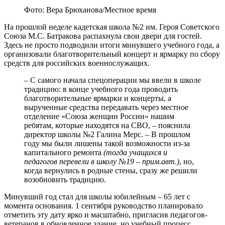
Фото: Вера Брюханова/Местное время
На прошлой неделе кадетская школа №2 им. Героя Советского
Союза М.С. Батракова распахнула свои двери для гостей.
Здесь не просто подводили итоги минувшего учебного года, а
организовали благотворительный концерт и ярмарку по сбору
средств для российских военнослужащих.
– С самого начала спецоперации мы ввели в школе
традицию: в конце учебного года проводить
благотворительные ярмарки и концерты, а
вырученные средства передавать через местное
отделение «Союза женщин России» нашим
ребятам, которые находятся на СВО, – пояснила
директор школы №2 Галина Мерс. – В прошлом
году мы были лишены такой возможности из-за
капитального ремонта
(тогда учащихся и
педагогов перевели в школу №19 – прим.авт.)
, но,
когда вернулись в родные стены, сразу же решили
возобновить традицию.
Минувший год стал для школы юбилейным – 65 лет с
момента основания. 1 сентября руководство планировало
отметить эту дату ярко и масштабно, пригласив педагогов-
ветеранов в обновленное здание, но учебный процесс