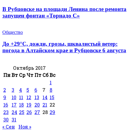
В Рубцовске на площади Ленина после ремонта
запущен фонтан «Торнадо С»
Общество
До +29°С, дожди, грозы, шквалистый ветер:
погода в Алтайском крае и Рубцовске 6 августа
Октябрь 2017
Пн
Вт
Ср
Чт
Пт
Сб
Вс
1
2
3
4
5
6
7
8
9
10
11
12
13
14
15
16
17
18
19
20
21
22
23
24
25
26
27
28
29
30
31
« Сен
Ноя »