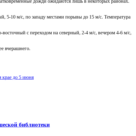
ратковременные дожди ожидаются лишь в некоторых районах.
, 5-10 м/с, по западу местами порывы до 15 м/с. Температура
восточный с переходом на северный, 2-4 м/с, вечером 4-6 м/с,
нее вчерашнего.
 крае до 5 июня
шеской библиотеки