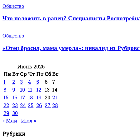
Общество
Что положить в ранец? Специалисты Роспотребн
Общество
«Отец бросил, мама умерла»: инвалид из Рубцов
Июнь 2026
Пн
Вт
Ср
Чт
Пт
Сб
Вс
1
2
3
4
5
6
7
8
9
10
11
12
13
14
15
16
17
18
19
20
21
22
23
24
25
26
27
28
29
30
« Май
Июл »
Рубрики