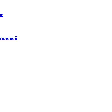
ле
 головой