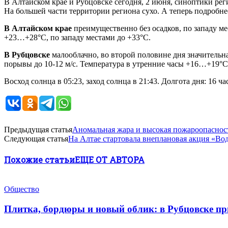
В Алтайском крае и Рубцовске сегодня, 2 июня, синоптики р
На большей части территории региона сухо. А теперь подробне
В Алтайском крае
преимущественно без осадков, по западу ме
+23…+28°С, по западу местами до +33°С.
В Рубцовске
малооблачно, во второй половине дня значительная
порывы до 10-12 м/с. Температура в утренние часы +16…+19°С
Восход солнца в 05:23, заход солнца в 21:43. Долгота дня: 16 
Предыдущая статья
Аномальная жара и высокая пожароопасност
Следующая статья
На Алтае стартовала внеплановая акция «Во
Похожие статьи
ЕЩЕ ОТ АВТОРА
Общество
Плитка, бордюры и новый облик: в Рубцовске п