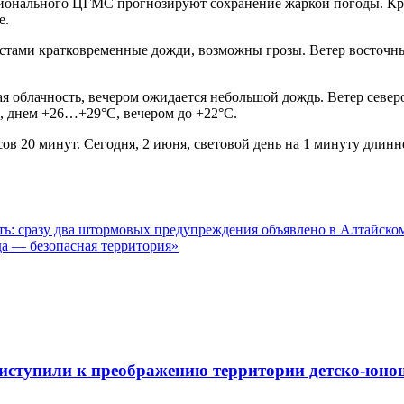
егионального ЦГМС прогнозируют сохранение жаркой погоды. К
е.
стами кратковременные дожди, возможны грозы. Ветер восточный
 облачность, вечером ожидается небольшой дождь. Ветер северо-
, днем +26…+29°С, вечером до +22°С.
часов 20 минут. Сегодня, 2 июня, световой день на 1 минуту длин
ь: сразу два штормовых предупреждения объявлено в Алтайском
да — безопасная территория»
риступили к преображению территории детско-юно