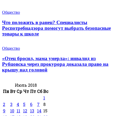
Общество
Что положить в ранец? Специалисты
Роспотребнадзора помогут выбрать безопасные
товары к школе
Общество
«Отец бросил, мама умерла»: инвалид из
Рубцовска через прокурора доказала право на
крышу над головой
Июль 2018
Пн
Вт
Ср
Чт
Пт
Сб
Вс
1
2
3
4
5
6
7
8
9
10
11
12
13
14
15