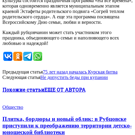
культуры состоится праздничная программа «На все времена»,
которая одновременно является муниципальным этапом
краевой Эстафеты родительского подвига «Согрей теплом
родительского сердца». А еще эта программа посвящена
Всероссийскому Дню семьи, любви и верности.
Каждый рубцовчанин может стать участником этого
праздника, объединяющего семьи и наполняющего всех
любовью и надеждой!
Предыдущая статья
75 лет назад началась Курская битва
Следующая статья
Не допустить беды при купании
Похожие статьи
ЕЩЕ ОТ АВТОРА
Общество
Плитка, бордюры и новый облик: в Рубцовске
приступили к преображению территории детско-
юношеской библиотеки