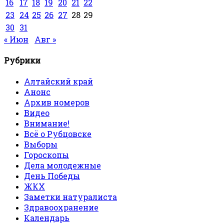
16
17
18
19
20
21
22
23
24
25
26
27
28
29
30
31
« Июн
Авг »
Рубрики
Алтайский край
Анонс
Архив номеров
Видео
Внимание!
Всё о Рубцовске
Выборы
Гороскопы
Дела молодежные
День Победы
ЖКХ
Заметки натуралиста
Здравоохранение
Календарь