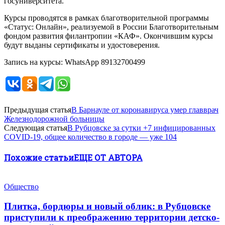
госуниверситета.
Курсы проводятся в рамках благотворительной программы
«Статус: Онлайн», реализуемой в России Благотворительным
фондом развития филантропии «КАФ». Окончившим курсы
будут выданы сертификаты и удостоверения.
Запись на курсы: WhatsApp 89132700499
Предыдущая статья
В Барнауле от коронавируса умер главврач
Железнодорожной больницы
Следующая статья
В Рубцовске за сутки +7 инфицированных
COVID-19, общее количество в городе — уже 104
Похожие статьи
ЕЩЕ ОТ АВТОРА
Общество
Плитка, бордюры и новый облик: в Рубцовске
приступили к преображению территории детско-