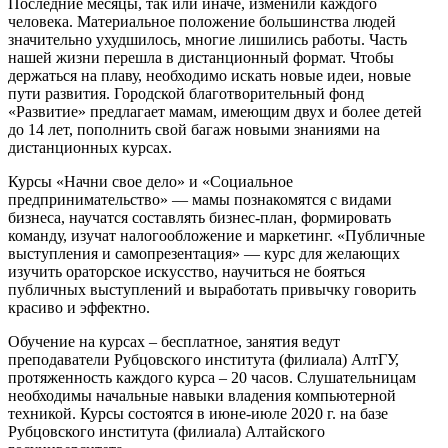
Последние месяцы, так или иначе, изменили каждого
человека. Материальное положение большинства людей
значительно ухудшилось, многие лишились работы. Часть
нашей жизни перешла в дистанционный формат. Чтобы
держаться на плаву, необходимо искать новые идеи, новые
пути развития. Городской благотворительный фонд
«Развитие» предлагает мамам, имеющим двух и более детей
до 14 лет, пополнить свой багаж новыми знаниями на
дистанционных курсах.
Курсы «Начни свое дело» и «Социальное
предпринимательство» — мамы познакомятся с видами
бизнеса, научатся составлять бизнес-план, формировать
команду, изучат налогообложение и маркетинг. «Публичные
выступления и самопрезентация» — курс для желающих
изучить ораторское искусство, научиться не бояться
публичных выступлений и выработать привычку говорить
красиво и эффектно.
Обучение на курсах – бесплатное, занятия ведут
преподаватели Рубцовского института (филиала) АлтГУ,
протяженность каждого курса – 20 часов. Слушательницам
необходимы начальные навыки владения компьютерной
техникой. Курсы состоятся в июне-июле 2020 г. на базе
Рубцовского института (филиала) Алтайского