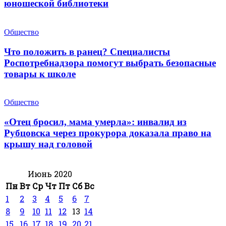
юношеской библиотеки
Общество
Что положить в ранец? Специалисты
Роспотребнадзора помогут выбрать безопасные
товары к школе
Общество
«Отец бросил, мама умерла»: инвалид из
Рубцовска через прокурора доказала право на
крышу над головой
Июнь 2020
Пн
Вт
Ср
Чт
Пт
Сб
Вс
1
2
3
4
5
6
7
8
9
10
11
12
13
14
15
16
17
18
19
20
21