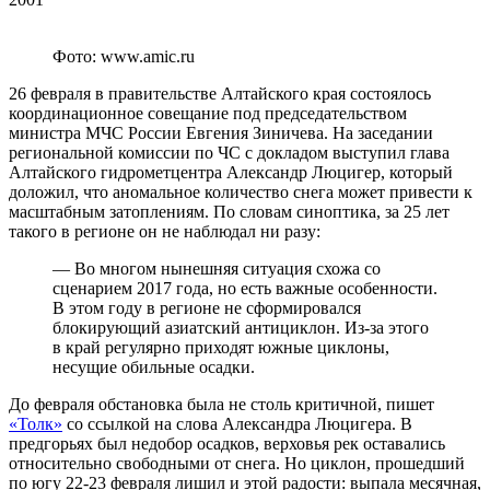
Фото: www.amic.ru
26 февраля в правительстве Алтайского края состоялось
координационное совещание под председательством
министра МЧС России Евгения Зиничева. На заседании
региональной комиссии по ЧС с докладом выступил глава
Алтайского гидрометцентра Александр Люцигер, который
доложил, что аномальное количество снега может привести к
масштабным затоплениям. По словам синоптика, за 25 лет
такого в регионе он не наблюдал ни разу:
— Во многом нынешняя ситуация схожа со
сценарием 2017 года, но есть важные особенности.
В этом году в регионе не сформировался
блокирующий азиатский антициклон. Из-за этого
в край регулярно приходят южные циклоны,
несущие обильные осадки.
До февраля обстановка была не столь критичной, пишет
«Толк»
со ссылкой на слова Александра Люцигера. В
предгорьях был недобор осадков, верховья рек оставались
относительно свободными от снега. Но циклон, прошедший
по югу 22-23 февраля лишил и этой радости: выпала месячная,