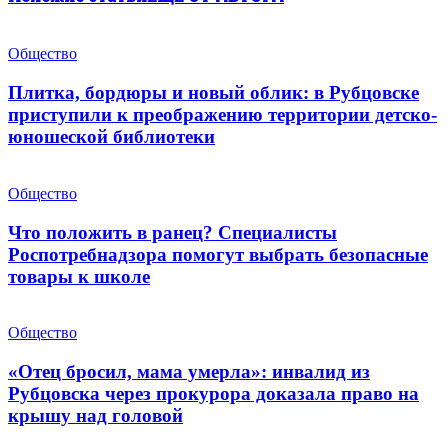
Общество
Плитка, бордюры и новый облик: в Рубцовске
приступили к преображению территории детско-
юношеской библиотеки
Общество
Что положить в ранец? Специалисты
Роспотребнадзора помогут выбрать безопасные
товары к школе
Общество
«Отец бросил, мама умерла»: инвалид из
Рубцовска через прокурора доказала право на
крышу над головой