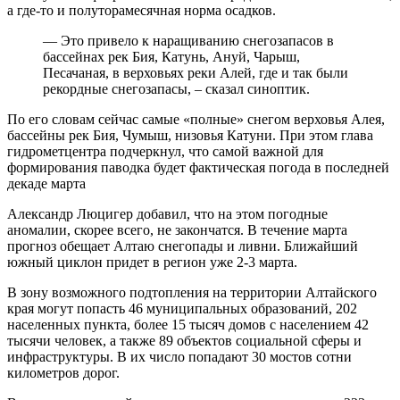
а где-то и полуторамесячная норма осадков.
— Это привело к наращиванию снегозапасов в
бассейнах рек Бия, Катунь, Ануй, Чарыш,
Песачаная, в верховьях реки Алей, где и так были
рекордные снегозапасы, – сказал синоптик.
По его словам сейчас самые «полные» снегом верховья Алея,
бассейны рек Бия, Чумыш, низовья Катуни. При этом глава
гидрометцентра подчеркнул, что самой важной для
формирования паводка будет фактическая погода в последней
декаде марта
Александр Люцигер добавил, что на этом погодные
аномалии, скорее всего, не закончатся. В течение марта
прогноз обещает Алтаю снегопады и ливни. Ближайший
южный циклон придет в регион уже 2-3 марта.
В зону возможного подтопления на территории Алтайского
края могут попасть 46 муниципальных образований, 202
населенных пункта, более 15 тысяч домов с населением 42
тысячи человек, а также 89 объектов социальной сферы и
инфраструктуры. В их число попадают 30 мостов сотни
километров дорог.