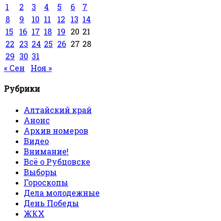
1
2
3
4
5
6
7
8
9
10
11
12
13
14
15
16
17
18
19
20
21
22
23
24
25
26
27
28
29
30
31
« Сен
Ноя »
Рубрики
Алтайский край
Анонс
Архив номеров
Видео
Внимание!
Всё о Рубцовске
Выборы
Гороскопы
Дела молодежные
День Победы
ЖКХ