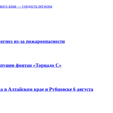
кого края — гордость региона
огноз из-за пожароопасности
апущен фонтан «Торнадо С»
а в Алтайском крае и Рубцовске 6 августа