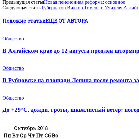
Предыдущая статья
Новая пенсионная реформа: основное
Следующая статья
Губернатор Виктор Томенко: Учителя Алтайс
Похожие статьи
ЕЩЕ ОТ АВТОРА
Общество
В Алтайском крае до 12 августа продлен штормпр
Общество
В Рубцовске на площади Ленина после ремонта з
Общество
До +29°С, дожди, грозы, шквалистый ветер: погод
Октябрь 2018
Пн
Вт
Ср
Чт
Пт
Сб
Вс