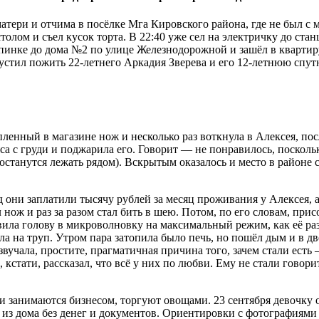
тери и отчима в посёлке Мга Кировского района, где не был с м
толом и съел кусок торта. В 22:40 уже сел на электричку до ста
опинке до дома №2 по улице Железнодорожной и зашёл в квартир
 пустил пожить 22-летнего Аркадия Зверева и его 12-летнюю спу
купленный в магазине нож и несколько раз воткнула в Алексея, по
мяса с груди и поджарила его. Говорит — не понравилось, поско
 останутся лежать рядом). Вскрытым оказалось и место в районе 
д они заплатили тысячу рублей за месяц проживания у Алексея, а
 нож и раз за разом стал бить в шею. Потом, по его словам, при
ила голову в микроволновку на максимальный режим, как её разб
а на труп. Утром пара затопила было печь, но пошёл дым и в дв
звучала, простите, прагматичная причина того, зачем стали ест
стати, рассказал, что всё у них по любви. Ему не стали говори
и занимаются бизнесом, торгуют овощами. 23 сентября девочку о
ла из дома без денег и документов. Ориентировки с фотография