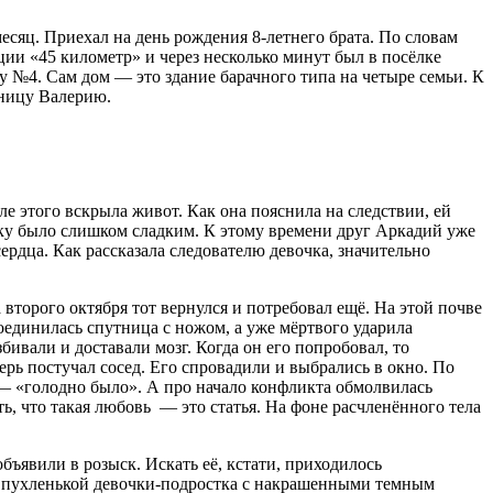
есяц. Приехал на день рождения 8-летнего брата. По словам
нции «45 километр» и через несколько минут был в посёлке
у №4. Сам дом — это здание барачного типа на четыре семьи. К
тницу Валерию.
сле этого вскрыла живот. Как она пояснила на следствии, ей
льку было слишком сладким. К этому времени друг Аркадий уже
сердца. Как рассказала следователю девочка, значительно
 второго октября тот вернулся и потребовал ещё. На этой почве
соединилась спутница с ножом, а уже мёртвого ударила
ивали и доставали мозг. Когда он его попробовал, то
ерь постучал сосед. Его спровадили и выбрались в окно. По
ь — «голодно было». А про начало конфликта обмолвилась
ть, что такая любовь — это статья. На фоне расчленённого тела
бъявили в розыск. Искать её, кстати, приходилось
ми пухленькой девочки-подростка с накрашенными темным