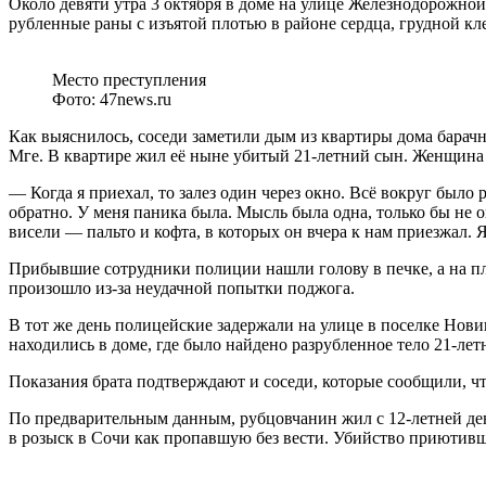
Около девяти утра 3 октября в доме на улице Железнодорожно
рубленные раны с изъятой плотью в районе сердца, грудной кл
Место преступления
Фото: 47news.ru
Как выяснилось, соседи заметили дым из квартиры дома барач
Мге. В квартире жил её ныне убитый 21-летний сын. Женщина п
— Когда я приехал, то залез один через окно. Всё вокруг было 
обратно. У меня паника была. Мысль была одна, только бы не он
висели — пальто и кофта, в которых он вчера к нам приезжал.
Прибывшие сотрудники полиции нашли голову в печке, а на пл
произошло из-за неудачной попытки поджога.
В тот же день полицейские задержали на улице в поселке Нов
находились в доме, где было найдено разрубленное тело 21-лет
Показания брата подтверждают и соседи, которые сообщили, чт
По предварительным данным, рубцовчанин жил с 12-летней дево
в розыск в Сочи как пропавшую без вести. Убийство приютивш