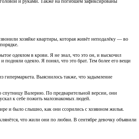
 головой и руками. Также на погибшем зафиксированы
звонили хозяйке квартиры, которая живёт неподалёку — во
 порядке.
рытое одеялом в крови. Я не знал, что это он, и выскочил
и подняли одеяло. Я понял, что это брат. Тем более его вещи
из гипермаркета. Выяснилось также, что задымление
юю спутницу Валерию. По предварительной версии, они
пускал к себе пожить малознакомых людей.
ире и было слышно, как они ссорились с хозяином жилья.
клянётся, что жили они по любви. В сентябре девочку объявили