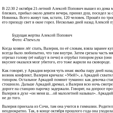
В 22:30 2 октября 21-летний Алексей Попович вышел из дома ма
близких, прибыл около девяти вечера, принял душ, посидел за с
Новинка. Всего живут там, кстати, 120 человек. Прошёл по тр
его приходу свет в окне горел. Несколько дней назад Алексей
Будущая жертва Алексей Попович
Фото: 47news.ru
Когда хозяин лёг спать, Валерия, по её словам, взяла заранее 
всегда было любопытно, что там внутри. Затем срезала часть 
отрезал голову (её найдут в печи) и отрубал топором руки (они
вкуснее оказался мозг убитого, его тоже жарили на сковороде.
Как говорят, у Аркадия версия чуть иная: якобы пару дней наза
возник конфликт, Валерия кричала: «Убей!», а Аркадий схватил
топором. Остальное Аркадий помнит туманно: как девочка став
стошнило. Дальше Аркадий дремал, а Валерия всю ночь смотрел
дороге на станцию парочку задержали. Говорят, на допросе про
Валерия в духе «он меня ш…ой малолетней называл». Аркадий, к
не до того.
Валерия приехала из Сочи, там она учится в гимназии. Родител
неоднократно. Так, в конце октября прошлого года она уходи