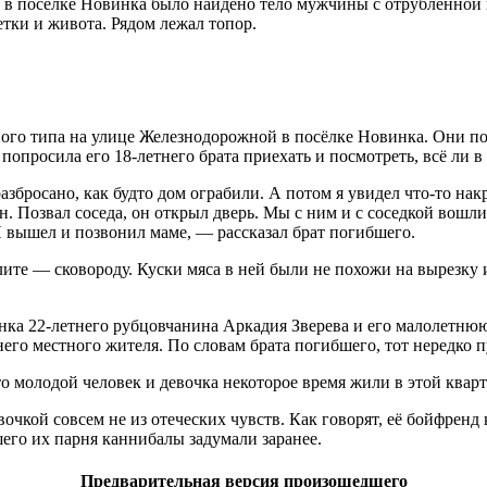
й в поселке Новинка было найдено тело мужчины с отрубленной
етки и живота. Рядом лежал топор.
ного типа на улице Железнодорожной в посёлке Новинка. Они по
опросила его 18-летнего брата приехать и посмотреть, всё ли в
разбросано, как будто дом ограбили. А потом я увидел что-то нак
. Позвал соседа, он открыл дверь. Мы с ним и с соседкой вошли 
 Я вышел и позвонил маме, — рассказал брат погибшего.
ите — сковороду. Куски мяса в ней были не похожи на вырезку 
инка 22-летнего рубцовчанина Аркадия Зверева и его малолетн
него местного жителя. По словам брата погибшего, тот нередко 
о молодой человек и девочка некоторое время жили в этой кварт
чкой совсем не из отеческих чувств. Как говорят, её бойфренд 
его их парня каннибалы задумали заранее.
Предварительная версия произошедшего