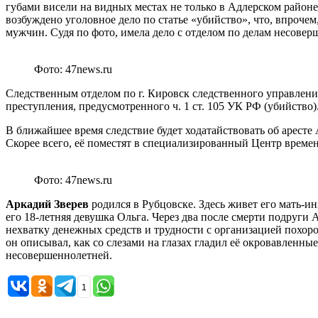
губами висели на видных местах не только в Адлерском районе 
возбуждено уголовное дело по статье «убийство», что, впроче
мужчин. Судя по фото, имела дело с отделом по делам несовер
Фото: 47news.ru
Следственным отделом по г. Кировск следственного управлен
преступления, предусмотренного ч. 1 ст. 105 УК РФ (убийство)
В ближайшее время следствие будет ходатайствовать об аресте А
Скорее всего, её поместят в специализированный Центр врем
Фото: 47news.ru
Аркадий Зверев
родился в Рубцовске. Здесь живет его мать-и
его 18-летняя девушка Ольга. Через два после смерти подруги
нехватку денежных средств и трудности с организацией похоро
он описывал, как со слезами на глазах гладил её окровавленные 
несовершеннолетней.
1