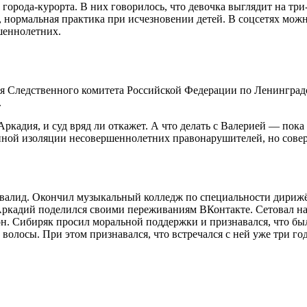
города-курорта. В них говорилось, что девочка выглядит на три
м, нормальная практика при исчезновении детей. В соцсетях мож
шеннолетних.
ия Следственного комитета Российской Федерации по Ленинградс
.
ркадия, и суд вряд ли откажет. А что делать с Валерией — пока 
енной изоляции несовершеннолетних правонарушителей, но сове
нвалид. Окончил музыкальный колледж по специальности дирижё
 Аркадий поделился своими переживаниям ВКонтакте. Сетовал на
н. Сибиряк просил моральной поддержки и признавался, что был
волосы. При этом признавался, что встречался с ней уже три года