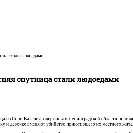
ница стали людоедами
етняя спутница стали людоедами
ица из Сочи Валерия задержаны в Ленинградской области по по
еку и девочке вменяют убийство приютившего их местного жителя