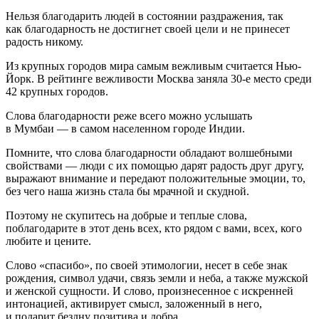
Нельзя благодарить людей в состоянии раздражения, так
как благодарность не достигнет своей цели и не принесет
радость никому.
Из крупных городов мира самым вежливым считается Нью-
Йорк. В рейтинге вежливости Москва заняла 30-е место среди
42 крупных городов.
Слова благодарности реже всего можно услышать
в Мумбаи — в самом населенном городе Индии.
Помните, что слова благодарности обладают волшебными
свойствами — люди с их помощью дарят радость друг другу,
выражают внимание и передают положительные эмоции, то,
без чего наша жизнь стала бы мрачной и скудной.
Поэтому не скупитесь на добрые и теплые слова,
поблагодарите в этот день всех, кто рядом с вами, всех, кого
любите и цените.
Слово «спасибо», по своей этимологии, несет в себе знак
рождения, символ удачи, связь земли и неба, а также мужской
и женской сущности. И слово, произнесенное с искренней
интонацией, активирует смысл, заложенный в него,
и подарит бездну позитива и добра.