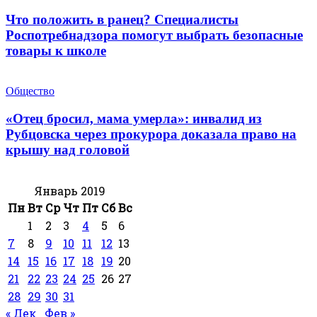
Что положить в ранец? Специалисты
Роспотребнадзора помогут выбрать безопасные
товары к школе
Общество
«Отец бросил, мама умерла»: инвалид из
Рубцовска через прокурора доказала право на
крышу над головой
Январь 2019
Пн
Вт
Ср
Чт
Пт
Сб
Вс
1
2
3
4
5
6
7
8
9
10
11
12
13
14
15
16
17
18
19
20
21
22
23
24
25
26
27
28
29
30
31
« Дек
Фев »