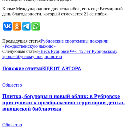
Кроме Международного дня «спасибо», есть еще Всемирный
день благодарности, который отмечается 21 сентября.
Предыдущая статья
Рубцовские спортсмены покорили
«Рождественскую лыжню»
Следующая статья
«Весь Рубцовск™»: 45 лет Рубцовскому
троллейбусному предприятию
Похожие статьи
ЕЩЕ ОТ АВТОРА
Общество
Плитка, бордюры и новый облик: в Рубцовске
приступили к преображению территории детско-
юношеской библиотеки
Общество