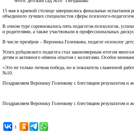
Фото: детский сад №10 "Гнездышко"
15 мая в краевой столице завершились финальные испытания р
объединило лучших специалистов сферы психолого-педагогиче
В очном туре соревновались пять педагогов-психологов, успе
и родителями, а также участвовали в профессиональных дискус
В числе призёров – Вероника Голенкова, педагог-психолог дет
Успех рубцовского педагога стал закономерным итогом многол
детям и активного обмена опытом с коллегами. Особое вниман
«Это не только личная победа, но и показатель слаженной рабо
№10.
Поздравляем Веронику Голенкову с блестящим результатом и 
Поздравляем Веронику Голенкову с блестящим результатом и 
1