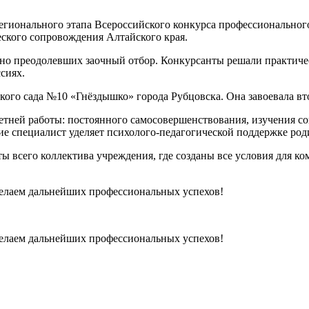
егионального этапа Всероссийского конкурса профессиональног
ского сопровождения Алтайского края.
шно преодолевших заочный отбор. Конкурсанты решали практичес
сиях.
ского сада №10 «Гнёздышко» города Рубцовска. Она завоевала в
етней работы: постоянного самосовершенствования, изучения с
ие специалист уделяет психолого-педагогической поддержке род
ты всего коллектива учреждения, где созданы все условия для к
желаем дальнейших профессиональных успехов!
желаем дальнейших профессиональных успехов!