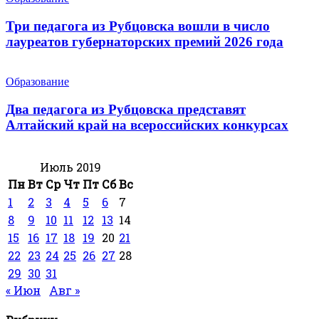
Три педагога из Рубцовска вошли в число
лауреатов губернаторских премий 2026 года
Образование
Два педагога из Рубцовска представят
Алтайский край на всероссийских конкурсах
Июль 2019
Пн
Вт
Ср
Чт
Пт
Сб
Вс
1
2
3
4
5
6
7
8
9
10
11
12
13
14
15
16
17
18
19
20
21
22
23
24
25
26
27
28
29
30
31
« Июн
Авг »