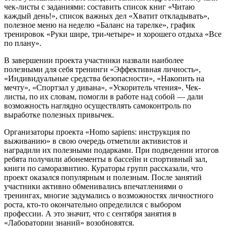
чек-листы с заданиями: составить список книг «Читаю
каждый день!», список важных дел «Хватит откладывать»,
полезное меню на неделю «Баланс на тарелке», график
тренировок «Руки шире, три-четыре» и хорошего отдыха «Все
по плану».
В завершении проекта участники назвали наиболее
полезными для себя тренинги «Эффективная личность»,
«Индивидуальные средства безопасности», «Накопить на
мечту», «Спортзал у дивана», «Ускоритель чтения». Чек-
листы, по их словам, помогли в работе над собой — дали
возможность наглядно осуществлять самоконтроль по
выработке полезных привычек.
Организаторы проекта «Homo sapiens: инструкция по
выживанию» в свою очередь отметили активистов и
наградили их полезными подарками. При подведении итогов
ребята получили абонементы в бассейн и спортивный зал,
книги по саморазвитию. Кураторы групп рассказали, что
проект оказался популярным и полезным. После занятий
участники активно обменивались впечатлениями о
тренингах, многие задумались о возможностях личностного
роста, кто-то окончательно определился с выбором
профессии. А это значит, что с сентября занятия в
«Лаборатории знаний» возобновятся.