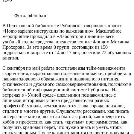
Фото: biblrub.ru
В Центральной библиотеке Рубцовска завершился проект
«Homo sapiens: инструкция по выживанию». Масштабное
мероприятие проходило в «Лаборатории знаний» весь
учебный год на средства, предоставленные Фондом Михаила
Прохорова. За это время 8 групп, состоящих из 150
подростков в возрасте от 14 до 17 лет, посетили 72 обучающих
занятия.
С сентября по май ребята постигали азы тайм-менеджмента,
скорочтения, вырабатывали полезные привычки, приобретали
навыки здорового образа жизни и правильного питания,
физического и духовного самосовершенствования, поясняют в
библиотечной информационной системе Рубцовска. На
встречах в «Умной среде» школьники познакомились с
личными историями успеха представителей разных
профессий: узнали, чем занимаются глава города, психолог,
стилист и многие другие. Слушателям рассказали, как писать
интересные книги, легко ли быть актрисой, как превратить
хобби в профессию, как стать «крутым» программистом, как
получить краповый берет, что нужно знать и уметь, чтобы
стать успешным. После каждого занятия подростки получали