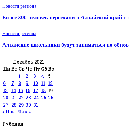
Новости региона
Более 300 человек переехали в Алтайский край с
Новости региона
Алтайские школьники будут заниматься по обно
Декабрь 2021
Пн
Вт
Ср
Чт
Пт
Сб
Вс
1
2
3
4
5
6
7
8
9
10
11
12
13
14
15
16
17
18
19
20
21
22
23
24
25
26
27
28
29
30
31
« Ноя
Янв »
Рубрики