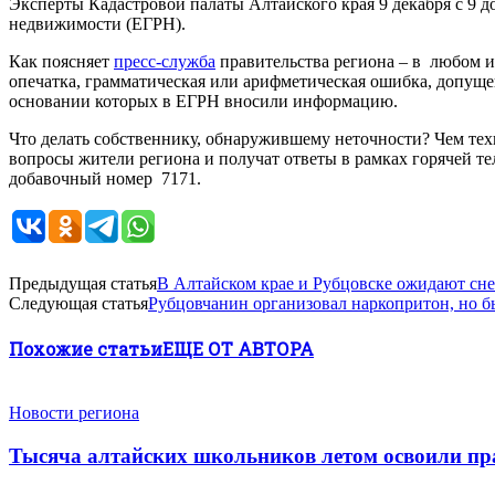
Эксперты Кадастровой палаты Алтайского края 9 декабря с 9 д
недвижимости (ЕГРН).
Как поясняет
пресс-служба
правительства региона – в любом и
опечатка, грамматическая или арифметическая ошибка, допущ
основании которых в ЕГРН вносили информацию.
Что делать собственнику, обнаружившему неточности? Чем тех
вопросы жители региона и получат ответы в рамках горячей те
добавочный номер 7171.
Предыдущая статья
В Алтайском крае и Рубцовске ожидают снег
Следующая статья
Рубцовчанин организовал наркопритон, но б
Похожие статьи
ЕЩЕ ОТ АВТОРА
Новости региона
Тысяча алтайских школьников летом освоили пр