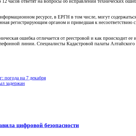
о 12 часов ответят на вопросы об исправлении технических ошиб
нформационном ресурсе, в ЕРГН в том числе, могут содержатьс
енная регистрирующим органом и приведшая к несоответствию с
ническая ошибка отличается от реестровой и как происходит ее 
лефонной линии. Специалисты Кадастровой палаты Алтайского кра
: погода на 7 декабря
ыл задержан
авила цифровой безопасности