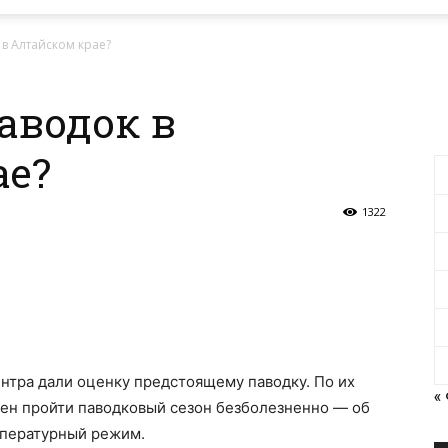
 в Алтайском крае?
аводок в
ае?
1322
тра дали оценку предстоящему паводку. По их
«
жен пройти паводковый сезон безболезненно — об
мпературный режим.