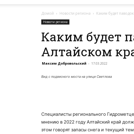
Домой
Новости региона
Каким будет паводок
Новости региона
Каким будет п
Алтайском кр
Максим Добровольский
-
17.03.2022
Вид с подвесного моста на улице Светлова
Специалисты регионального Гидрометцен
мнению в 2022 году Алтайский край дол
этом говорят запасы снега и текущий те