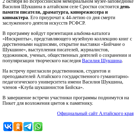
2 октября во Всероссийском мемориальном музее-заповеднике
Василия Шукшина в алтайском селе Сростки состоится
день
памяти писателя, драматурга, кинорежиссера и
киноактера
. Его приурочат к 44-летию со дня смерти
заслуженного деятеля искусств РСФСР.
В
программу войдут презентация альбома-каталога
«Инскрипты», представляющего музейную коллекцию книг с
дарственными надписями, открытие выставки «Бийчане о
Шукшине», выступления писателей, журналистов,
художников, ученых, общественных деятелей о сохранении и
популяризации творческого наследия
Василия Шукшина
.
На встречу пригласили родственников, студентов и
преподавателей Алтайского государственного гуманитарно-
педагогического университета имени Василия Шукшина,
членов «Клуба шукшинистов Бийска».
В завершение встречи участники программы поднимутся на
Пикет для возложения цветов к памятнику.
Официальный сайт Алтайского края