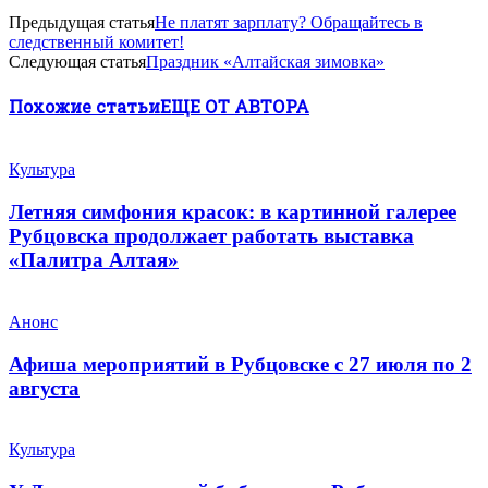
Предыдущая статья
Не платят зарплату? Обращайтесь в
следственный комитет!
Следующая статья
Праздник «Алтайская зимовка»
Похожие статьи
ЕЩЕ ОТ АВТОРА
Культура
Летняя симфония красок: в картинной галерее
Рубцовска продолжает работать выставка
«Палитра Алтая»
Анонс
Афиша мероприятий в Рубцовске с 27 июля по 2
августа
Культура