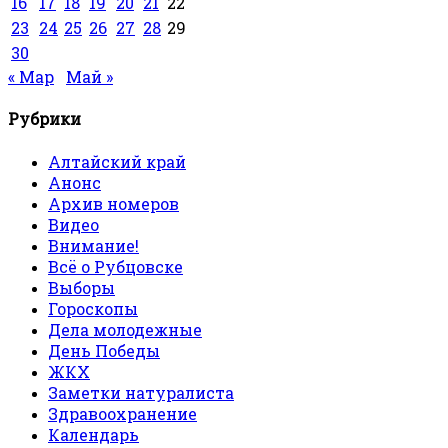
16
17
18
19
20
21
22
23
24
25
26
27
28
29
30
« Мар
Май »
Рубрики
Алтайский край
Анонс
Архив номеров
Видео
Внимание!
Всё о Рубцовске
Выборы
Гороскопы
Дела молодежные
День Победы
ЖКХ
Заметки натуралиста
Здравоохранение
Календарь