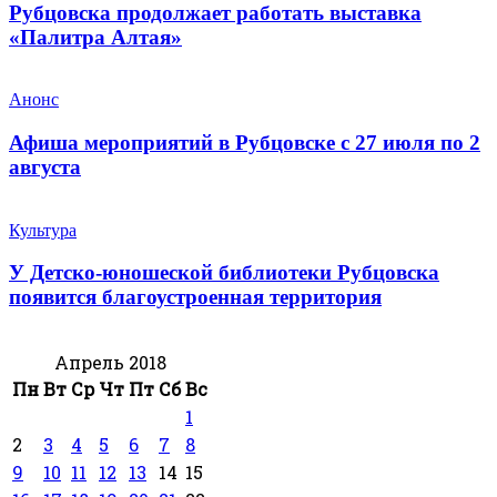
Рубцовска продолжает работать выставка
«Палитра Алтая»
Анонс
Афиша мероприятий в Рубцовске с 27 июля по 2
августа
Культура
У Детско-юношеской библиотеки Рубцовска
появится благоустроенная территория
Апрель 2018
Пн
Вт
Ср
Чт
Пт
Сб
Вс
1
2
3
4
5
6
7
8
9
10
11
12
13
14
15