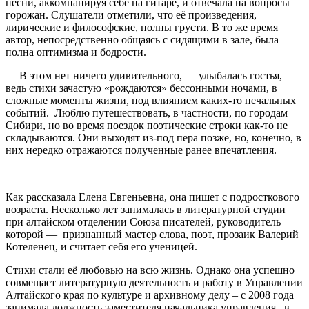
песни, аккомпанируя себе на гитаре, и отвечала на вопросы
горожан. Слушатели отметили, что её произведения,
лирические и философские, полны грусти. В то же время
автор, непосредственно общаясь с сидящими в зале, была
полна оптимизма и бодрости.
— В этом нет ничего удивительного, — улыбалась гостья, —
ведь стихи зачастую «рождаются» бессонными ночами, в
сложные моменты жизни, под влиянием каких-то печальных
событий. Люблю путешествовать, в частности, по городам
Сибири, но во время поездок поэтические строки как-то не
складываются. Они выходят из-под пера позже, но, конечно, в
них нередко отражаются полученные ранее впечатления.
Как рассказала Елена Евгеньевна, она пишет с подросткового
возраста. Несколько лет занималась в литературной студии
при алтайском отделении Союза писателей, руководитель
которой — признанный мастер слова, поэт, прозаик Валерий
Котеленец, и считает себя его ученицей.
Стихи стали её любовью на всю жизнь. Однако она успешно
совмещает литературную деятельность и работу в Управлении
Алтайского края по культуре и архивному делу – с 2008 года
занимала должность заместителя начальника управления, в