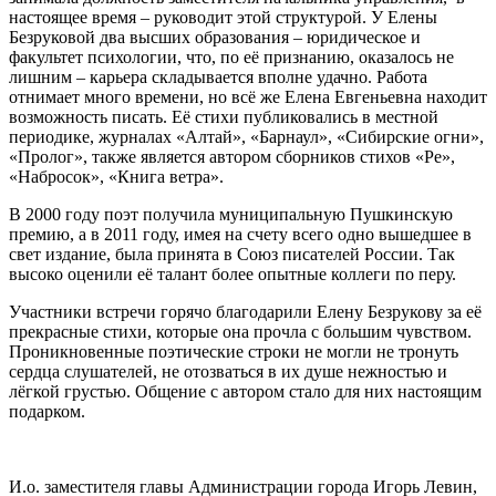
настоящее время – руководит этой структурой. У Елены
Безруковой два высших образования – юридическое и
факультет психологии, что, по её признанию, оказалось не
лишним – карьера складывается вполне удачно. Работа
отнимает много времени, но всё же Елена Евгеньевна находит
возможность писать. Её стихи публиковались в местной
периодике, журналах «Алтай», «Барнаул», «Сибирские огни»,
«Пролог», также является автором сборников стихов «Ре»,
«Набросок», «Книга ветра».
В 2000 году поэт получила муниципальную Пушкинскую
премию, а в 2011 году, имея на счету всего одно вышедшее в
свет издание, была принята в Союз писателей России. Так
высоко оценили её талант более опытные коллеги по перу.
Участники встречи горячо благодарили Елену Безрукову за её
прекрасные стихи, которые она прочла с большим чувством.
Проникновенные поэтические строки не могли не тронуть
сердца слушателей, не отозваться в их душе нежностью и
лёгкой грустью. Общение с автором стало для них настоящим
подарком.
И.о. заместителя главы Администрации города Игорь Левин,