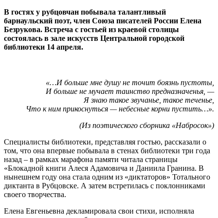
В гостях у рубцовчан побывала талантливый
барнаульский поэт, член Союза писателей России Елена
Безрукова. Встреча с гостьей из краевой столицы
состоялась в зале искусств Центральной городской
библиотеки 14 апреля.
«…И больше мне душу не точит боязнь пустоты,
И больше не мучает таинство предназначенья, —
Я знаю такое звучанье, такое теченье,
Что к ним прикоснуться — небесные корни пустить…».
(Из поэтического сборника «Набросок»)
Специалисты библиотеки, представляя гостью, рассказали о
том, что она впервые побывала в стенах библиотеки три года
назад – в рамках марафона памяти читала страницы
«Блокадной книги Алеся Адамовича и Даниила Гранина. В
нынешнем году она стала одним из «диктаторов» Тотального
диктанта в Рубцовске. А затем встретилась с поклонниками
своего творчества.
Елена Евгеньевна декламировала свои стихи, исполняла