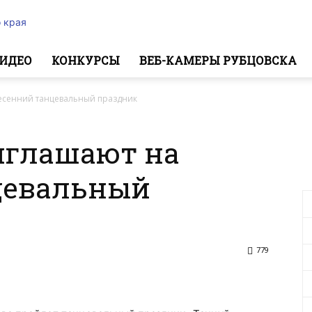
 края
ИДЕО
КОНКУРСЫ
ВЕБ-КАМЕРЫ РУБЦОВСКА
есенний танцевальный праздник
иглашают на
цевальный
779