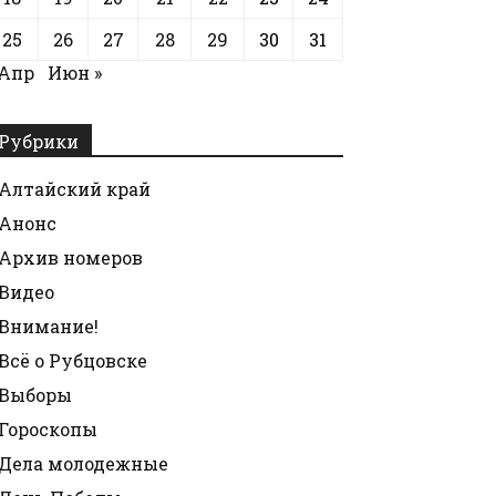
25
26
27
28
29
30
31
 Апр
Июн »
Рубрики
Алтайский край
Анонс
Архив номеров
Видео
Внимание!
Всё о Рубцовске
Выборы
Гороскопы
Дела молодежные