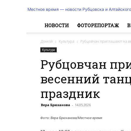
Местное время — новости Рубцовска и Алтайского
НОВОСТИ
ФОТОРЕПОРТАЖ
В
Домой
Культура
Рубцовчан приглашают на в
Культура
Рубцовчан пр
весенний тан
праздник
Вера Брюханова
-
14.05.2026
Фото: Вера Брюханова/Местное время