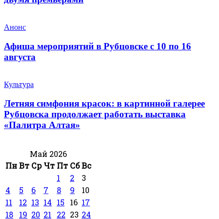
Анонс
Афиша мероприятий в Рубцовске с 10 по 16
августа
Культура
Летняя симфония красок: в картинной галерее
Рубцовска продолжает работать выставка
«Палитра Алтая»
Май 2026
Пн
Вт
Ср
Чт
Пт
Сб
Вс
1
2
3
4
5
6
7
8
9
10
11
12
13
14
15
16
17
18
19
20
21
22
23
24