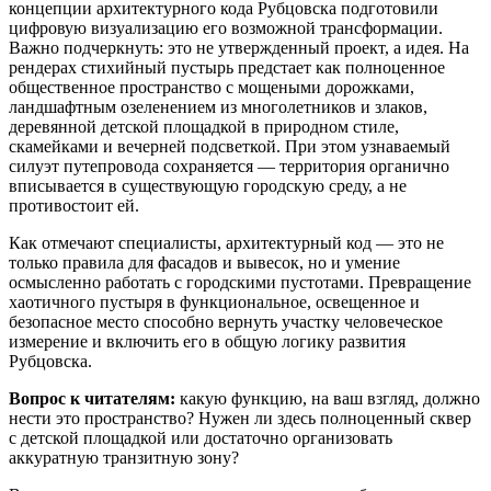
концепции архитектурного кода Рубцовска подготовили
цифровую визуализацию его возможной трансформации.
Важно подчеркнуть: это не утвержденный проект, а идея. На
рендерах стихийный пустырь предстает как полноценное
общественное пространство с мощеными дорожками,
ландшафтным озеленением из многолетников и злаков,
деревянной детской площадкой в природном стиле,
скамейками и вечерней подсветкой. При этом узнаваемый
силуэт путепровода сохраняется — территория органично
вписывается в существующую городскую среду, а не
противостоит ей.
Как отмечают специалисты, архитектурный код — это не
только правила для фасадов и вывесок, но и умение
осмысленно работать с городскими пустотами. Превращение
хаотичного пустыря в функциональное, освещенное и
безопасное место способно вернуть участку человеческое
измерение и включить его в общую логику развития
Рубцовска.
Вопрос к читателям:
какую функцию, на ваш взгляд, должно
нести это пространство? Нужен ли здесь полноценный сквер
с детской площадкой или достаточно организовать
аккуратную транзитную зону?