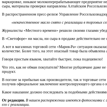
маркировке, никакое молокоперерабатывающее предприятие не р
сыра, материалы проверки направлены Алтайским Россельхозн
В распространенном пресс-релизе Управление Россельхознадзо
«некачественное масло снято с реализации в торговых се
Журналисты «Местного времени» решили своими глазами убеди
В «Светофоре» ни масла, ни сыра в продаже действительно не о
А вот в магазинах торговой сети «Мария-Ра» ситуация оказал
количестве. Более того, на этот опасный товар была объявлена а
Говоря простым языком, хватайте быстрее, пока подешевело!
Что это, как не обман покупателя? Многие рубцовчане даже не
продукт.
В погоне за прибылью как производители, так и торговые сети
получив официальное заключение контролирующего органа о н
Какое наказание должно последовать за подобными действиям
От редакции.
В нашем распоряжении имеются фотоснимки с г
его с реализации.