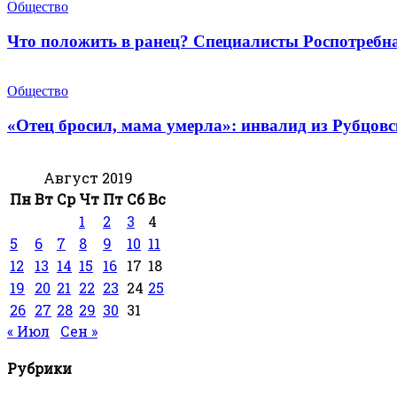
Общество
Что положить в ранец? Специалисты Роспотребн
Общество
«Отец бросил, мама умерла»: инвалид из Рубцов
Август 2019
Пн
Вт
Ср
Чт
Пт
Сб
Вс
1
2
3
4
5
6
7
8
9
10
11
12
13
14
15
16
17
18
19
20
21
22
23
24
25
26
27
28
29
30
31
« Июл
Сен »
Рубрики