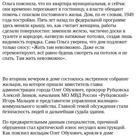
Ольга пояснила, что их квартира муниципальная, и сейчас
они временно переезжают в гостиницу, а власти обещают
помочь с поиском постоянного жилья. Дом, по ее словам, 1949
года постройки. Пять лет назад по федеральной программе
здесь меняли крышу, но, как считает женщина, работы
сделали поверхностно: заменили железо, частично доски в
туалете и коридоре, натянули натяжные потолки, создав лишь
видимость порядка. Сама Ольга уверена, что дом подлежит
только сносу: «Жить там невозможно. Даже если
отремонтируют, всё равно будешь смотреть на потолок и не
спать. Там жить невозможно».
Во вторник вечером в доме состоялось экстренное собрание
жильцов, на которое пришли заместитель главы
администрации города Олег Обухович, прокурор Рубцовска
Алексей Зинков, начальник МО МВД России «Рубцовский»
Игорь Мальцев и представители управления жилищно-
коммунального хозяйства. Главной темой обсуждения стали
безопасность людей и дальнейшая судьба здания.
По предварительным данным специалистов, причиной
обрушения стал критический износ несущих конструкций.
Как пояснил жильцам Олег Обухович, кровля в доме