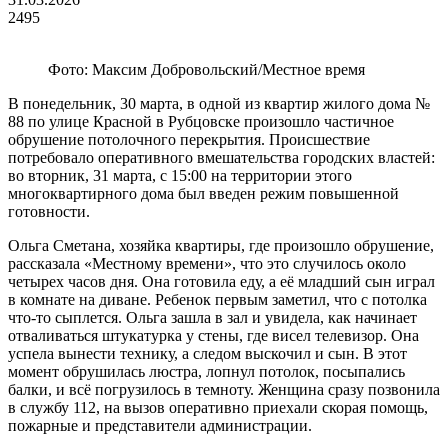
2495
Фото: Максим Добровольский/Местное время
В понедельник, 30 марта, в одной из квартир жилого дома №
88 по улице Красной в Рубцовске произошло частичное
обрушение потолочного перекрытия. Происшествие
потребовало оперативного вмешательства городских властей:
во вторник, 31 марта, с 15:00 на территории этого
многоквартирного дома был введен режим повышенной
готовности.
Ольга Сметана, хозяйка квартиры, где произошло обрушение,
рассказала «Местному времени», что это случилось около
четырех часов дня. Она готовила еду, а её младший сын играл
в комнате на диване. Ребенок первым заметил, что с потолка
что-то сыплется. Ольга зашла в зал и увидела, как начинает
отваливаться штукатурка у стены, где висел телевизор. Она
успела вынести технику, а следом выскочил и сын. В этот
момент обрушилась люстра, лопнул потолок, посыпались
балки, и всё погрузилось в темноту. Женщина сразу позвонила
в службу 112, на вызов оперативно приехали скорая помощь,
пожарные и представители администрации.