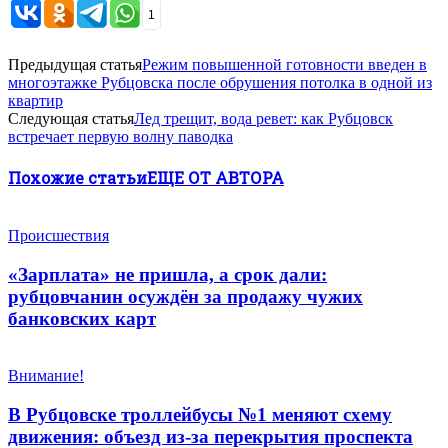
1
Предыдущая статья
Режим повышенной готовности введен в
многоэтажке Рубцовска после обрушения потолка в одной из
квартир
Следующая статья
Лед трещит, вода ревет: как Рубцовск
встречает первую волну паводка
Похожие статьи
ЕЩЕ ОТ АВТОРА
Происшествия
«Зарплата» не пришла, а срок дали:
рубцовчанин осуждён за продажу чужих
банковских карт
Внимание!
В Рубцовске троллейбусы №1 меняют схему
движения: объезд из-за перекрытия проспекта