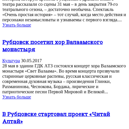
театра рассказали со сцены 31 мая – в день закрытия 79-го
театрального сезона, – достаточно необычна. Спектакль
«Очень простая история» – тот случай, когда место действия и
персонажи незамысловаты и узнаваемы с первого взгляда....
Узнать больше
Рубцовск посетил хор Валаамского
монастыря
Культура
30.05.2017
28 мая в здании ГДК АТЗ состоялся концерт хора Валаамского
монастыря «Свет Валаама». Во время концерта прозвучали
старинные церковные распевы, русская классическая и
современная духовная музыка – произведения Глинки,
Рахманинова, Чеснокова, Бордака, лирические и
патриотические песни Первой Мировой и Великой...
Узнать больше
В Рубцовске стартовал проект «Читай
Алтай»