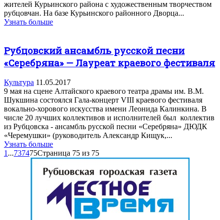
жителей Курьинского района с художественным творчеством
рубцовчан. На базе Курьинского районного Дворца...
Узнать больше
Рубцовский ансамбль русской песни
«Серебряна» — Лауреат краевого фестиваля
Культура
11.05.2017
9 мая на сцене Алтайского краевого театра драмы им. В.М.
Шукшина состоялся Гала-концерт VIII краевого фестиваля
вокально-хорового искусства имени Леонида Калинкина. В
числе 20 лучших коллективов и исполнителей был коллектив
из Рубцовска - ансамбль русской песни «Серебряна» ДЮДК
«Черемушки» (руководитель Александр Кищук,...
Узнать больше
1
...
73
74
75
Страница 75 из 75