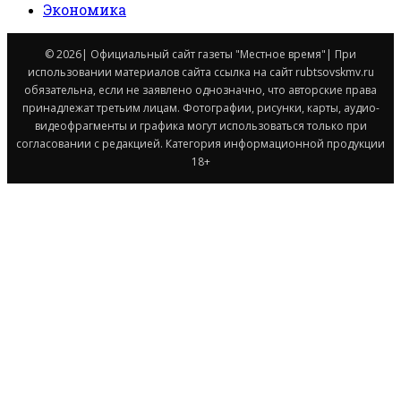
Экономика
© 2026| Официальный сайт газеты "Местное время"| При
использовании материалов сайта ссылка на сайт rubtsovskmv.ru
обязательна, если не заявлено однозначно, что авторские права
принадлежат третьим лицам. Фотографии, рисунки, карты, аудио-
видеофрагменты и графика могут использоваться только при
согласовании с редакцией. Категория информационной продукции
18+